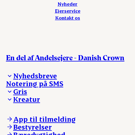
Nyheder
Ejerservice
Kontakt os
En del af Andelsejere - Danish Crown
Nyhedsbreve
Notering på SMS
Madinspiration - nyhedsbrev
Gris
Kreatur
Ejerinformation
Kontakt os
Ejerinformation
Notering
Kontakt os
App til tilmelding
Nyheder
Notering
Bestyrelser
Login
Nyheder
Bæredygtighed
Login