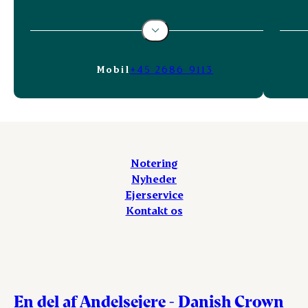
Mobil
+45 2686 9113
Notering
Nyheder
Ejerservice
Kontakt os
En del af Andelsejere - Danish Crown