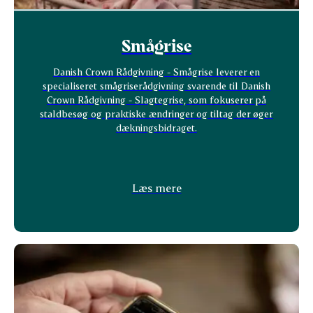
Smågrise
Danish Crown Rådgivning - Smågrise leverer en
specialiseret smågriserådgivning svarende til Danish
Crown Rådgivning - Slagtegrise, som fokuserer på
staldbesøg og praktiske ændringer og tiltag der øger
dækningsbidraget.
Læs mere