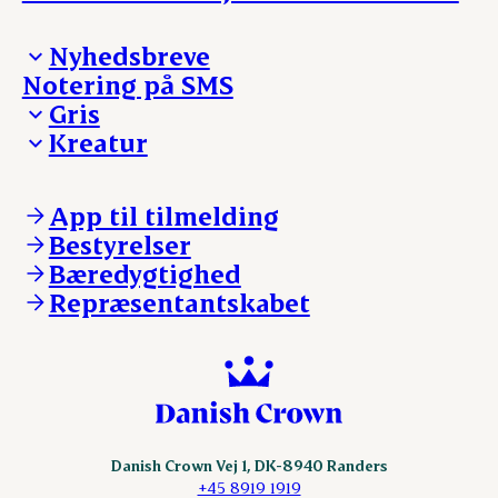
Nyhedsbreve
Notering på SMS
Madinspiration - nyhedsbrev
Gris
Kreatur
Ejerinformation
Kontakt os
Ejerinformation
Notering
Kontakt os
App til tilmelding
Nyheder
Notering
Bestyrelser
Login
Nyheder
Bæredygtighed
Login
Repræsentantskabet
Danish Crown Vej 1, DK-8940 Randers
+45 8919 1919