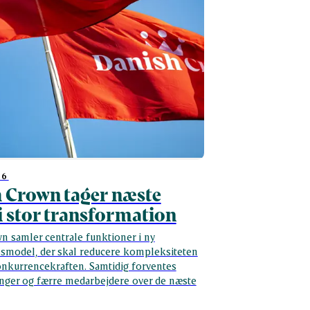
26
 Crown tager næste
 i stor transformation
n samler centrale funktioner i ny
nsmodel, der skal reducere kompleksiteten
onkurrencekraften. Samtidig forventes
inger og færre medarbejdere over de næste