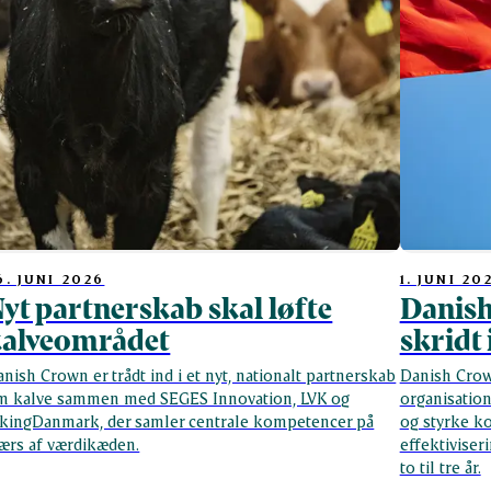
6. JUNI 2026
1. JUNI 20
yt partnerskab skal løfte
Danish
kalveområdet
skridt
nish Crown er trådt ind i et nyt, nationalt partnerskab
Danish Crow
m kalve sammen med SEGES Innovation, LVK og
organisatio
ikingDanmark, der samler centrale kompetencer på
og styrke k
værs af værdikæden.
effektiviser
to til tre år.