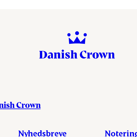
anish Crown
Nyhedsbreve
Noterin