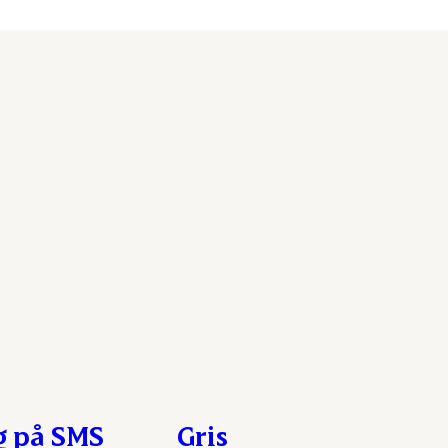
g på SMS
Gris