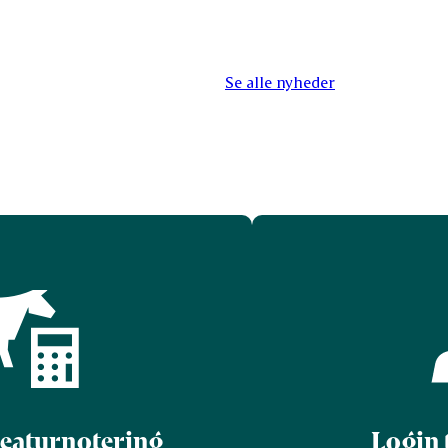
Se alle nyheder
reaturnotering
Login 