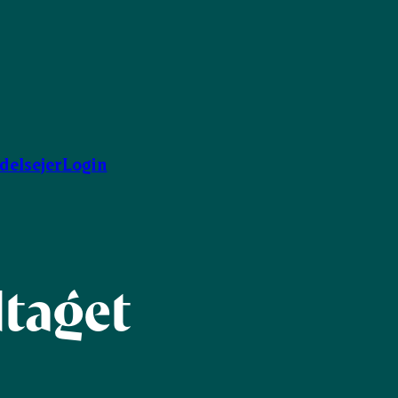
ndelsejer
Login
dtaget