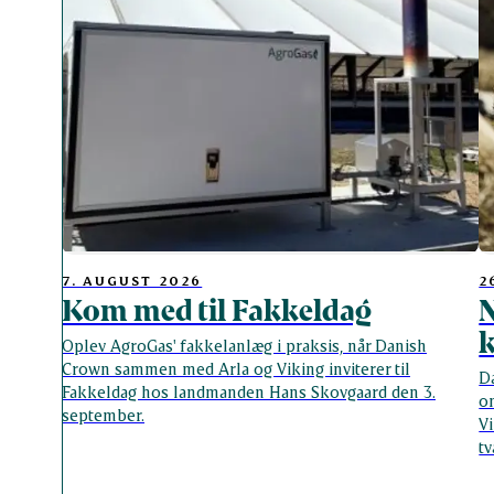
7. AUGUST 2026
2
Kom med til Fakkeldag
N
Oplev AgroGas' fakkelanlæg i praksis, når Danish
Crown sammen med Arla og Viking inviterer til
Da
Fakkeldag hos landmanden Hans Skovgaard den 3.
o
september.
V
t