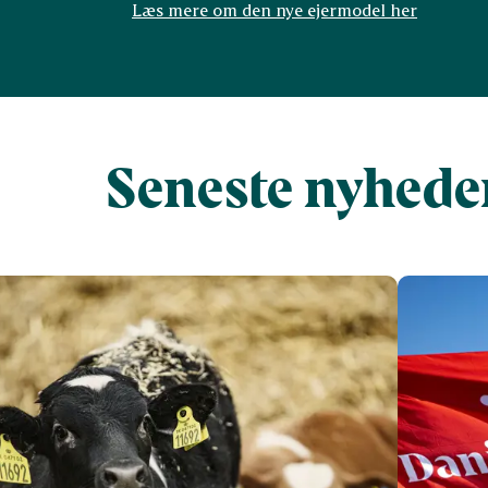
Læs mere om den nye ejermodel her
Seneste nyhede