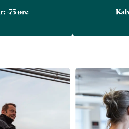
r: -75 øre
Kalv