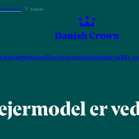
ejere Kreatur
Forside
Notering
Nyheder
Ejerinformation
Kontakt os
Bliv a
ejermodel er ve