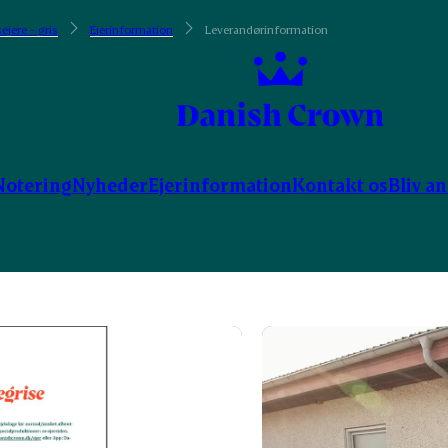
ejere - gris
Ejerinformation
Leverandørinformation
Notering
Nyheder
Ejerinformation
Kontakt os
Bliv a