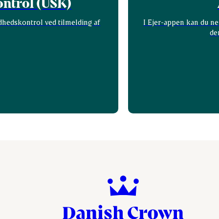
ntrol (USK)
ndhedskontrol ved tilmelding af
I Ejer-appen kan du nem
de