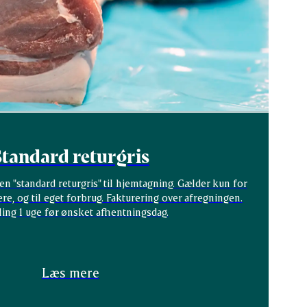
Standard returgris
n "standard returgris" til hjemtagning. Gælder kun for
re, og til eget forbrug. Fakturering over afregningen.
ling 1 uge før ønsket afhentningsdag.
Læs mere