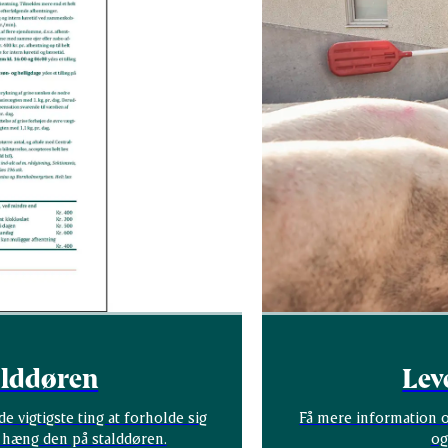
talddøren
Lev
de vigtigste ting at forholde sig
Få mere information o
og hæng den på stalddøren.
og