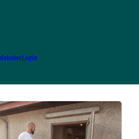
ndelsejer
Login