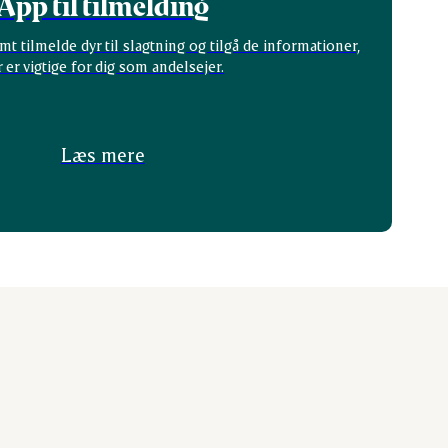
App til tilmelding
t tilmelde dyr til slagtning og tilgå de informationer,
r er vigtige for dig som andelsejer.
Læs mere