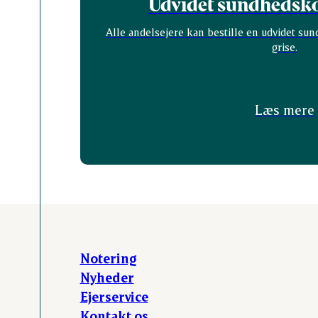
Udvidet sundhedsko
Alle andelsejere kan bestille en udvidet su
grise.
Læs mere
Notering
Nyheder
Ejerservice
Kontakt os