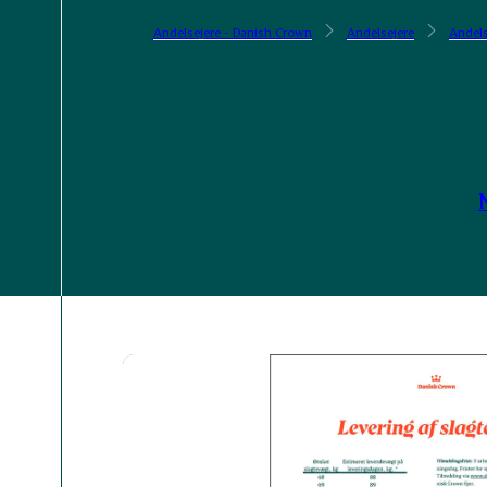
Andelsejere - Danish Crown
Andelsejere
Andels