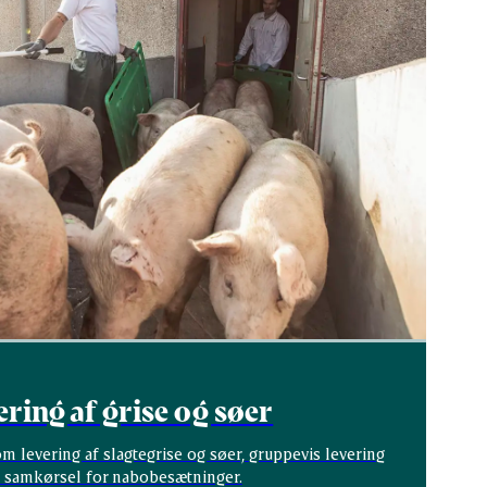
ering af grise og søer
m levering af slagtegrise og søer, gruppevis levering
 samkørsel for nabobesætninger.