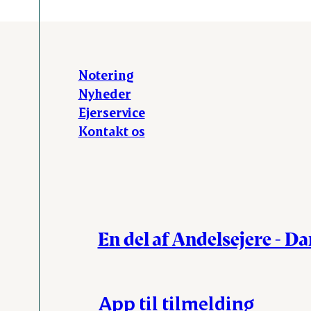
Notering
Nyheder
Ejerservice
Kontakt os
En del af Andelsejere - D
App til tilmelding