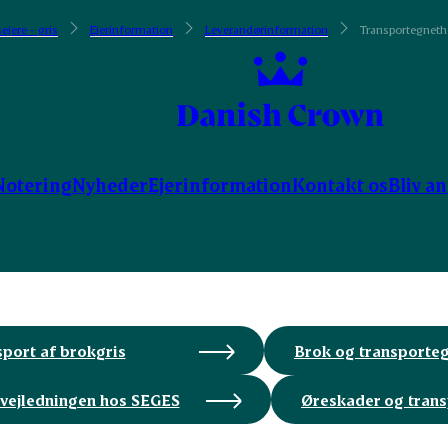
ejere - gris
Ejerinformation
Leverandørinformation
Transportegneth
Notering
Nyheder
Ejerinformation
Kontakt os
Bliv a
port af brokgris
Brok og transporteg
 vejledningen hos SEGES
Øreskader og trans