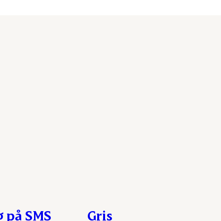
g på SMS
Gris