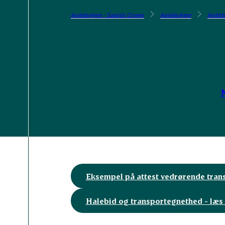
Andelsejere - Danish Crown
Andelsejere
Andels
Eksempel på attest vedrørende trans
Halebid og transportegnethed - læs