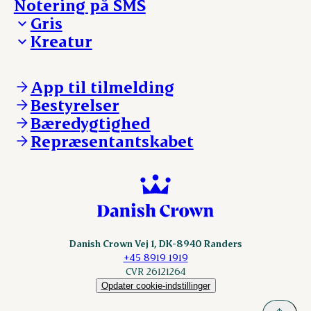
Notering på SMS
Madinspiration - nyhedsbrev
Gris
Kreatur
Ejerinformation
Kontakt os
Ejerinformation
Notering
Kontakt os
App til tilmelding
Nyheder
Notering
Bestyrelser
Login
Nyheder
Bæredygtighed
Login
Repræsentantskabet
Danish Crown Vej 1, DK-8940 Randers
+45 8919 1919
CVR 26121264
Opdater cookie-indstillinger