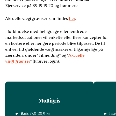
Ejerservice på 89 19 19 20 og hør mere.
Aktuelle vægtgrænser kan findes
her
.
I forbindelse med helligdage eller ændrede
markedssituationer vil enkelte eller flere koncepter for
en kortere eller længere periode blive tilpasset. De til
enhver tid gældende vægtmasker er tilgængelige på
Ejersiden, under ”Tilmelding” og ”
Aktuelle
vægtgrænser
” (kræver login).
Multigris
Basis 77,0-101,9 kg
Inte