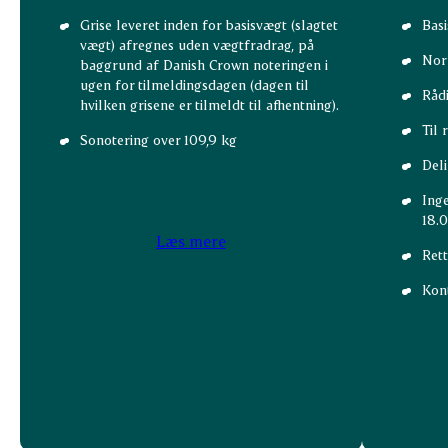
Grise leveret inden for basisvægt (slagtet
Basi
vægt) afregnes uden vægtfradrag, på
Nor
baggrund af Danish Crown noteringen i
ugen for tilmeldingsdagen (dagen til
Rådi
hvilken grisene er tilmeldt til afhentning).
Til 
Sonotering over 109,9 kg
Deli
Ing
18.
Læs mere
Rett
Kon