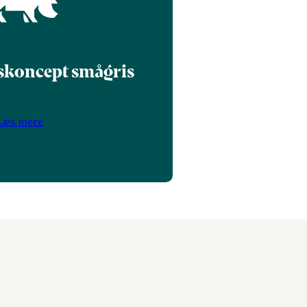
skoncept smågris
Læs mere