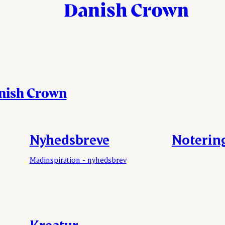
anish Crown
Nyhedsbreve
Noterin
Madinspiration - nyhedsbrev
Kreatur