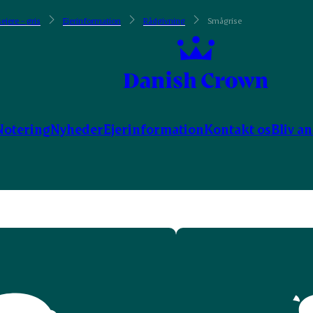
ejere - gris
Ejerinformation
Rådgivning
Smågrise
Notering
Nyheder
Ejerinformation
Kontakt os
Bliv a