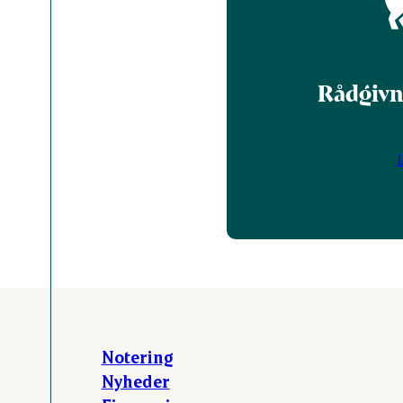
Rådgivn
Notering
Nyheder