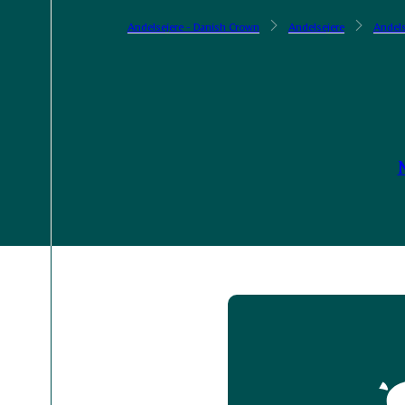
Andelsejere - Danish Crown
Andelsejere
Andels