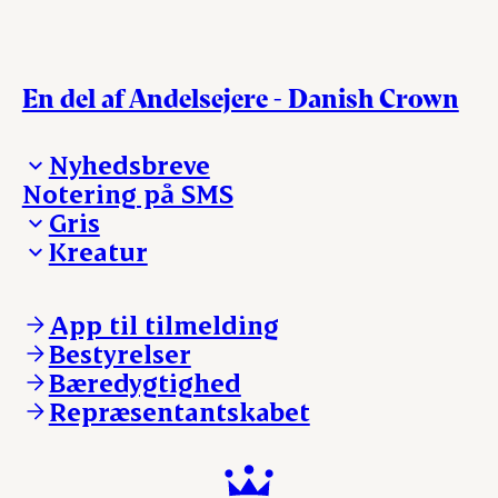
En del af Andelsejere - Danish Crown
Nyhedsbreve
Notering på SMS
Madinspiration - nyhedsbrev
Gris
Kreatur
Ejerinformation
Kontakt os
Ejerinformation
Notering
Kontakt os
App til tilmelding
Nyheder
Notering
Bestyrelser
Login
Nyheder
Bæredygtighed
Login
Repræsentantskabet