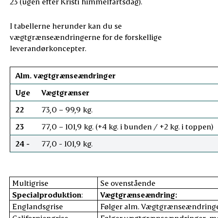
23 (ugen efter Kristi himmelfartsdag).
I tabellerne herunder kan du se
vægtgrænseændringerne for de forskellige
leverandørkoncepter.
Alm. vægtgrænseændringer
Uge
Vægtgrænser
22
73,0 – 99,9 kg.
23
77,0 – 101,9 kg. (+4 kg. i bunden / +2 kg. i toppen)
24 -
77,0 - 101,9 kg.
Multigrise
Se ovenstående
Specialproduktion
:
Vægtgrænseændring:
Englandsgrise
Følger alm. Vægtgrænseændring
Californiengrise
Følger vægtgrænseændringer, men