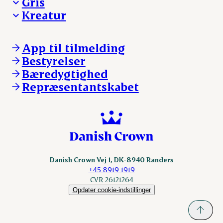
Gris
Kreatur
Ejerinformation
Kontakt os
Ejerinformation
Notering
Kontakt os
App til tilmelding
Nyheder
Notering
Bestyrelser
Login
Nyheder
Bæredygtighed
Login
Repræsentantskabet
Danish Crown Vej 1, DK-8940 Randers
+45 8919 1919
CVR 26121264
Opdater cookie-indstillinger