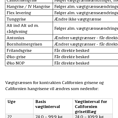
Hangrise / IV Hangrise
Følger alm. vægtgrænseændring
Flex levering
Følger alm. vægtgrænseændring
Tunggrise
Ændre ikke vægtgrænse
Alt ind Alt ud m.
Følger alm. vægtgrænseændring
rådgivning
Antonius
Ændrer vægtgrænser - får direkt
Bornholmergrisen
Ændrer vægtgrænser - får direkt
Frilandsgrise
Får direkte besked
Øko-grise
Får direkte besked
Øko NOP
Får direkte besked
Vægtgrænsen for kontrakten Californien grisene og
Californien hangrisene vil ændres som nedenfor:
Uge
Basis
Vægtinterval for
vægtinterval
Californien
grisetillæg
22
74,0 – 99,9 kg.
74,0 – 109,9 kg.