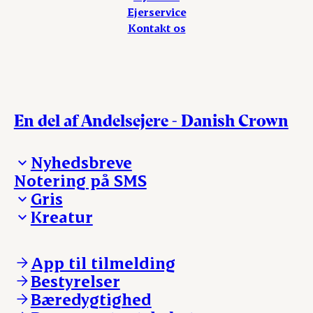
Ejerservice
Kontakt os
En del af Andelsejere - Danish Crown
Nyhedsbreve
Notering på SMS
Madinspiration - nyhedsbrev
Gris
Kreatur
Ejerinformation
Kontakt os
Ejerinformation
Notering
Kontakt os
App til tilmelding
Nyheder
Notering
Bestyrelser
Login
Nyheder
Bæredygtighed
Login