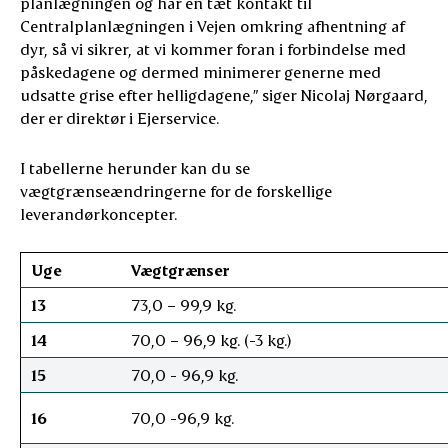
planlægningen og har en tæt kontakt til
Centralplanlægningen i Vejen omkring afhentning af
dyr, så vi sikrer, at vi kommer foran i forbindelse med
påskedagene og dermed minimerer generne med
udsatte grise efter helligdagene,” siger Nicolaj Nørgaard,
der er direktør i Ejerservice.
I tabellerne herunder kan du se
vægtgrænseændringerne for de forskellige
leverandørkoncepter.
Uge
Vægtgrænser
13
73,0 – 99,9 kg.
14
70,0 – 96,9 kg. (-3 kg.)
15
70,0 - 96,9 kg.
16
70,0 -96,9 kg.