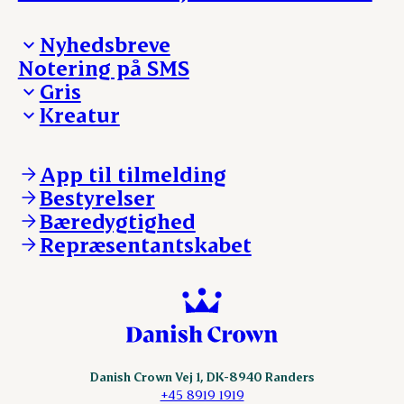
Nyhedsbreve
Notering på SMS
Madinspiration - nyhedsbrev
Gris
Kreatur
Ejerinformation
Kontakt os
Ejerinformation
Notering
Kontakt os
App til tilmelding
Nyheder
Notering
Bestyrelser
Login
Nyheder
Bæredygtighed
Login
Repræsentantskabet
Danish Crown Vej 1, DK-8940 Randers
+45 8919 1919