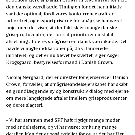
den danske værdikæde. Timingen for det her initiativ
var ikke optimal, fordi vores konkurrencekraft er
udfordret, og eksportpriserne for smågrise har været
høje, men det viser, at der faktisk er mange danske
griseproducenter, der fortsat prioriterer en stabil
afsætning af deres smågrise i en dansk værdikæde. Det
havde vi nogle indikationer på, da vi lancerede
initiativet, og det er nu blevet bekræftet, siger Asger
Krogsgaard, bestyrelsesformand i Danish Crown.
Nicolaj Nørgaard, der er direktør for ejerservice i Danish
Crown, fortæller, at smågriseandelsejerskabet har skabt
en grundlæggende ny og konstruktiv dialog med ejerne
om mere langsigtede aftaler imellem griseproducenter
og deres slagteri.
- Vi har sammen med SPF haft rigtigt mange møder
med andelsejerne, og vi har været omkring mange
detaljer. Men det er også tydeligt for os, at det har fået