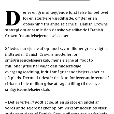
D
er er en grundlæggende forståelse for behovet
for en stærkere værdikæde, og der er en
opbakning fra andelsejerne til Danish Crowns
strategi om at samle den danske værdikæde i Danish
Crown fra andelsejerne i selskabet.
Således har ejerne af op mod syv millioner grise valgt at
indtræde i Danish Crowns modeller for
smågriseandelsejerskab, mens ejerne af godt to
millioner grise har valgt den midlertidige
overgangsordning, indtil smågriseandelsejerskabet er
på plads. Dermed udestår det kun for leverandørerne af
cirka en halv million grise at tage stilling til det nye
smågriseandelsejerskab.
- Det er virkelig godt at se, at en så stor en andel af
vores andelsejere bakker op om virksomheden og viser,
at de som ejere af Danish Crown vil tage ansvar for hele