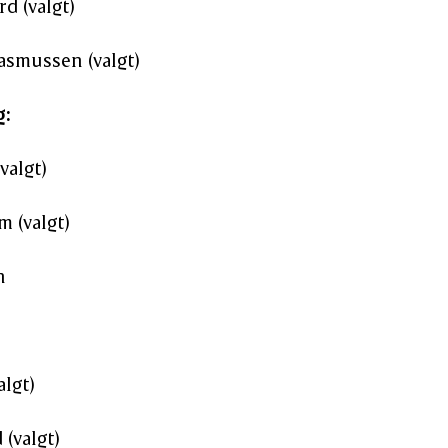
d (valgt)
asmussen (valgt)
g:
valgt)
 (valgt)
n
algt)
 (valgt)