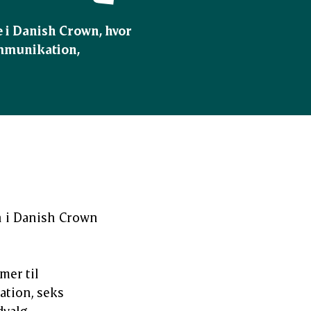
i Danish Crown, hvor 
ommunikation, 
n i Danish Crown
er til
ation, seks
valg.