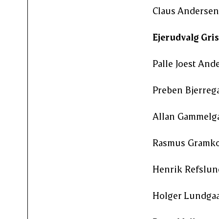
Claus Andersen 
Ejerudvalg Gris
Palle Joest And
Preben Bjerrega
Allan Gammelgaa
Rasmus Gramk
Henrik Refslund
Holger Lundgaa