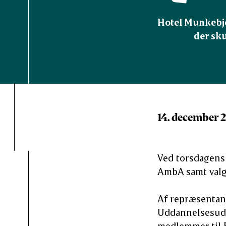
Hotel Munkebje
der sku
14. december 
Ved torsdagens 
AmbA samt valg 
Af repræsentan
Uddannelsesudv
medlemmer til E