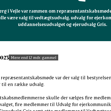
rg i Vejle var rammen om repræsentantskabsmøde 
lle være valg til vedtægtsudvalg, udvalg for ejerk
uddannelsesudvalget og ejerudvalg Gris.
2023
Mere end 12 mdr. gammel
repræsentantskabsmøde var der valg til bestyrelse
til en række udvalg.
tskabsmedlemmerne skulle der vælges fire medlemm
alget, fire medlemmer til Udvalg for ejerkommunik
jerudvalg Gris samt otte medlemmer til Vedtægtsud