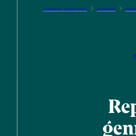
Andelsejere - Danish Crown
Andelsejere
Andels
Re
gen