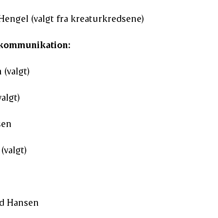
Hengel (valgt fra kreaturkredsene)
rkommunikation:
 (valgt)
algt)
sen
(valgt)
nd Hansen