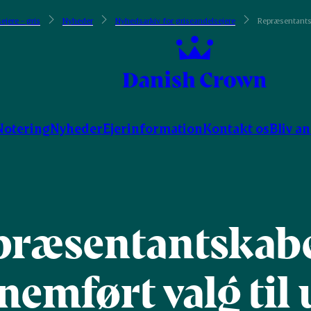
ejere - gris
Nyheder
Nyhedsarkiv for griseandelsejere
Repræsentantsk
Notering
Nyheder
Ejerinformation
Kontakt os
Bliv a
præsentantskabe
nemført valg til 