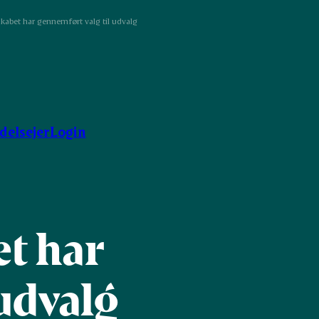
abet har gennemført valg til udvalg
ndelsejer
Login
t har
udvalg