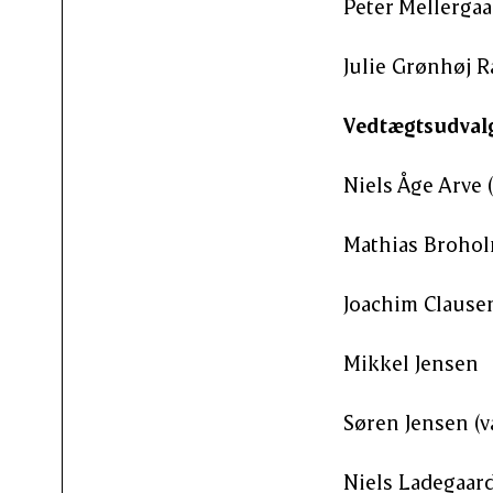
Peter Mellergaar
Julie Grønhøj R
Vedtægtsudval
Niels Åge Arve (
Mathias Broholm
Joachim Clause
Mikkel Jensen
Søren Jensen (v
Niels Ladegaard