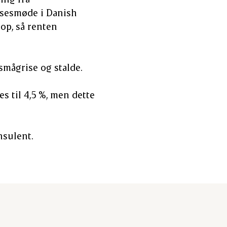
elsesmøde i Danish
op, så renten
smågrise og stalde.
es til 4,5 %, men dette
nsulent.