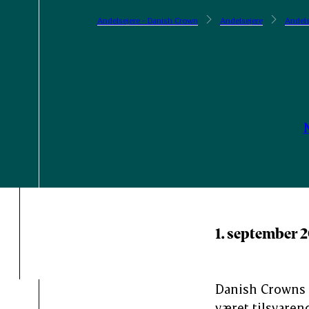
Andelsejere - Danish Crown
Andelsejere
Andels
1. september 
Danish Crowns re
været tilsvaren