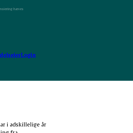
ansiering hæves
ndelsejer
Login
r i adskillelige år
ing fra