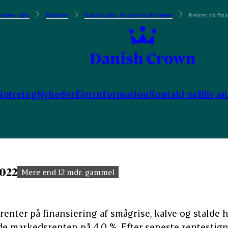
ejere - gris
Nyheder
Nyhedsarkiv for griseandelsejere
Renten på fin
Notering
Nyheder
Ejerinformation
Kontakt os
Bliv a
2022
Mere end 12 mdr. gammel
nter på finansiering af smågrise, kalve og stalde ha
de markedsrenten på 4.0 %. Efter seneste rentestign