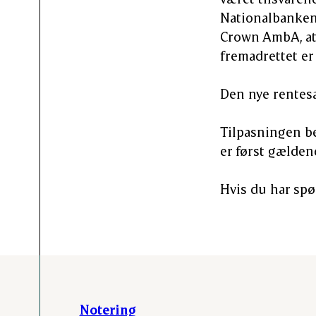
Nationalbanken 
Crown AmbA, at 
fremadrettet er 
Den nye rentesa
Tilpasningen bet
er først gældend
Hvis du har spø
Notering