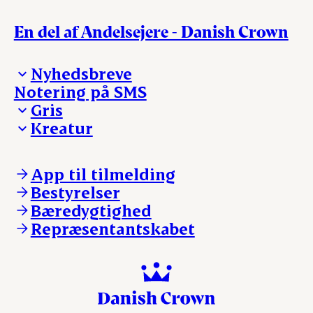
En del af Andelsejere - Danish Crown
Nyhedsbreve
Notering på SMS
Madinspiration - nyhedsbrev
Gris
Kreatur
Ejerinformation
Kontakt os
Ejerinformation
Notering
Kontakt os
App til tilmelding
Nyheder
Notering
Bestyrelser
Login
Nyheder
Bæredygtighed
Login
Repræsentantskabet