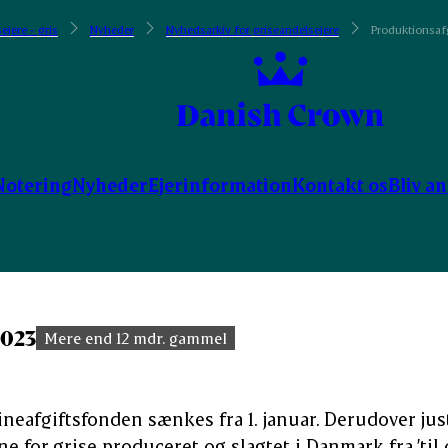
ejere - gris
Nyheder
Nyhedsarkiv for griseandelsejere
Produktionsafg
Notering
Nyheder
Ejerinformation
Kontakt os
Bliv a
2023
Mere end 12 mdr. gammel
vineafgiftsfonden sænkes fra 1. januar. Derudover jus
 for grise produceret og slagtet i Danmark fra ’til 