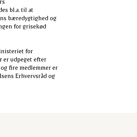
rs
 bl.a. til at
ens bæredygtighed og
ngen for grisekød
nisteriet for
r er udpeget efter
, og fire medlemmer er
lsens Erhvervsråd og