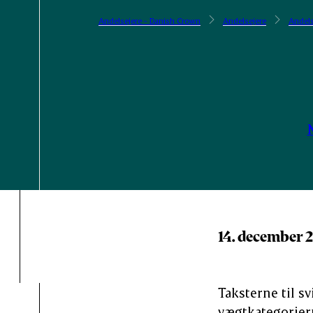
Andelsejere - Danish Crown
Andelsejere
Andels
14. december 
Taksterne til s
vægtkategorierne