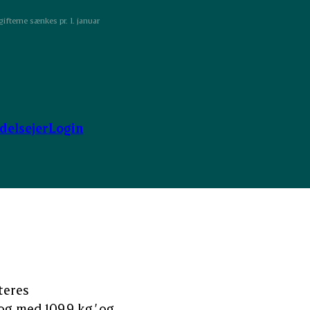
ifterne sænkes pr. 1. januar
ndelsejer
Login
teres
og med 109,9 kg.’ og