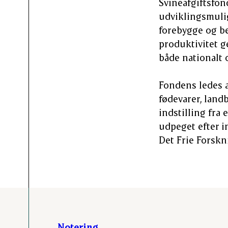
Svineafgiftsfon
udviklingsmulig
forebygge og b
produktivitet 
både nationalt 
Fondens ledes a
fødevarer, land
indstilling fra
udpeget efter i
Det Frie Forskn
Notering