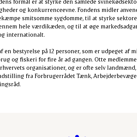
dens formål er at styrke den samlede svinekødsekto
heder og konkurrenceevne. Fondens midler anvendes
ekæmpe smitsomme sygdomme, til at styrke sektor
gennem hele værdikæden, og til at øge markedsadga
og internationalt.
f en bestyrelse på 12 personer, som er udpeget af mi
brug og fiskeri for fire år ad gangen. Otte medlemme
 erhvervets organisationer, og er ofte selv landmænd
ndstilling fra Forbrugerrådet Tænk, Arbejderbevæge
ingsråd.