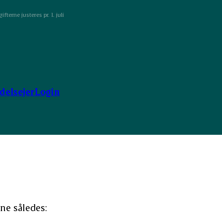
fterne justeres pr. 1. juli
ndelsejer
Login
rne således: