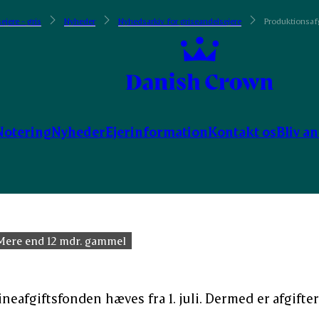
ejere - gris
Nyheder
Nyhedsarkiv for griseandelsejere
Produktionsafgi
Notering
Nyheder
Ejerinformation
Kontakt os
Bliv a
Mere end 12 mdr. gammel
ineafgiftsfonden hæves fra 1. juli. Dermed er afgifte