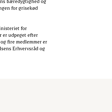
ens bæredygtighed og
ngen for grisekød
nisteriet for
r er udpeget efter
, og fire medlemmer er
lsens Erhvervsråd og