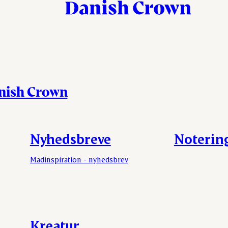
anish Crown
Nyhedsbreve
Noterin
Madinspiration - nyhedsbrev
Kreatur