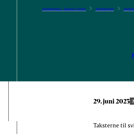
Andelsejere - Danish Crown
Andelsejere
Andels
29. juni 2023
Taksterne til sv