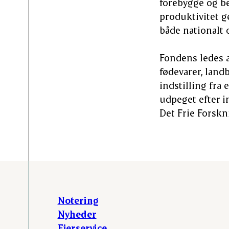
forebygge og b
produktivitet 
både nationalt 
Fondens ledes a
fødevarer, land
indstilling fra
udpeget efter i
Det Frie Forskn
Notering
Nyheder
Ejerservice