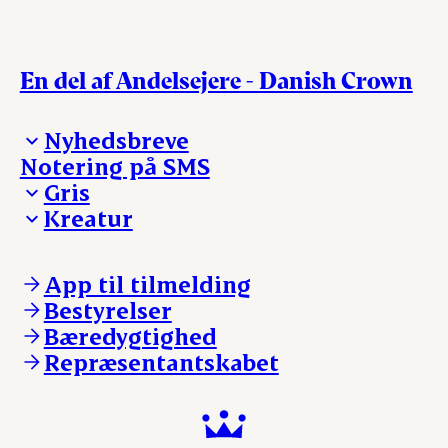
En del af Andelsejere - Danish Crown
Nyhedsbreve
Notering på SMS
Madinspiration - nyhedsbrev
Gris
Kreatur
Ejerinformation
Kontakt os
Ejerinformation
Notering
Kontakt os
App til tilmelding
Nyheder
Notering
Bestyrelser
Login
Nyheder
Bæredygtighed
Login
Repræsentantskabet