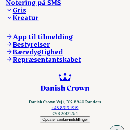
Notering på SMS
Madinspiration - nyhedsbrev
Gris
Kreatur
Ejerinformation
Kontakt os
Ejerinformation
Notering
Kontakt os
App til tilmelding
Nyheder
Notering
Bestyrelser
Login
Nyheder
Bæredygtighed
Login
Repræsentantskabet
Danish Crown Vej 1, DK-8940 Randers
+45 8919 1919
CVR 26121264
Opdater cookie-indstillinger