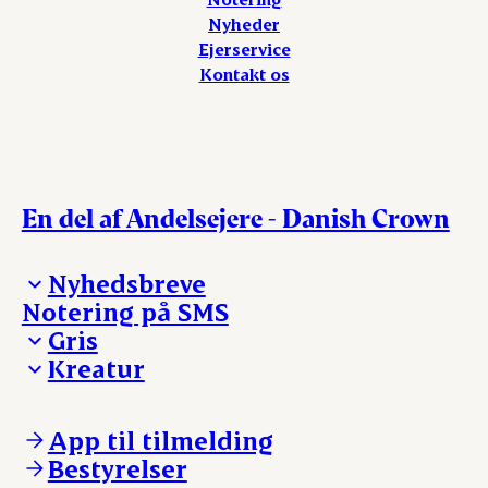
Nyheder
Ejerservice
Kontakt os
En del af Andelsejere - Danish Crown
Nyhedsbreve
Notering på SMS
Madinspiration - nyhedsbrev
Gris
Kreatur
Ejerinformation
Kontakt os
Ejerinformation
Notering
Kontakt os
App til tilmelding
Nyheder
Notering
Bestyrelser
Login
Nyheder