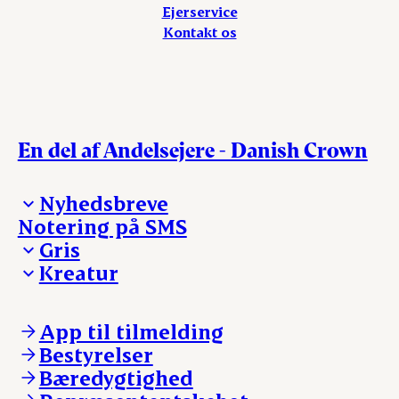
Ejerservice
Kontakt os
En del af Andelsejere - Danish Crown
Nyhedsbreve
Notering på SMS
Madinspiration - nyhedsbrev
Gris
Kreatur
Ejerinformation
Kontakt os
Ejerinformation
Notering
Kontakt os
App til tilmelding
Nyheder
Notering
Bestyrelser
Login
Nyheder
Bæredygtighed
Login