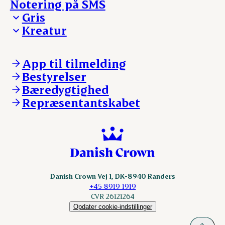
Notering på SMS
Madinspiration - nyhedsbrev
Gris
Kreatur
Ejerinformation
Kontakt os
Ejerinformation
Notering
Kontakt os
App til tilmelding
Nyheder
Notering
Bestyrelser
Login
Nyheder
Bæredygtighed
Login
Repræsentantskabet
Danish Crown Vej 1, DK-8940 Randers
+45 8919 1919
CVR 26121264
Opdater cookie-indstillinger