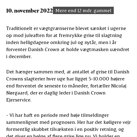
10. november 2022
Mere end 12 mdr. gammel
Traditionelt er vægtgrænserne blevet sænket i ugerne
op mod juleaften for at fremrykke grise til slagtning
inden helligdagene omkring jul og nytår, men i år
forventer Danish Crown at holde vægtmasken uændret
i december.
Det hænger sammen med, at antallet af grise til Danish
Crowns slagterier hver uge har ligget 5-10.000 højere
end forventet de seneste to måneder, fortæller Nicolaj
Nørgaard, der er daglig leder i Danish Crown
Ejerservice.
- Vi har haft en periode med høje tilmeldinger
sammenlignet med prognosen. Her har det køligere vejr
formentlig skubbet tilvæksten i en positiv retning, og
det giver en bølge af flere grise lige nu. Vi holder en