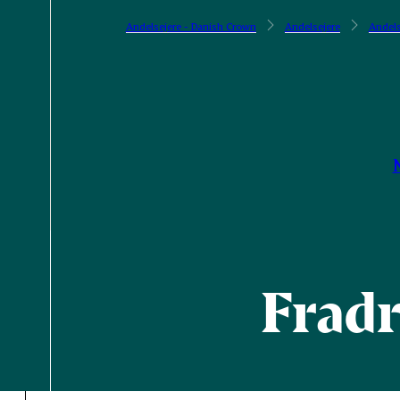
Andelsejere - Danish Crown
Andelsejere
Andels
Fradr