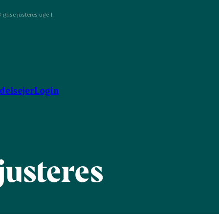
-grise justeres uge 1
ndelsejer
Login
justeres