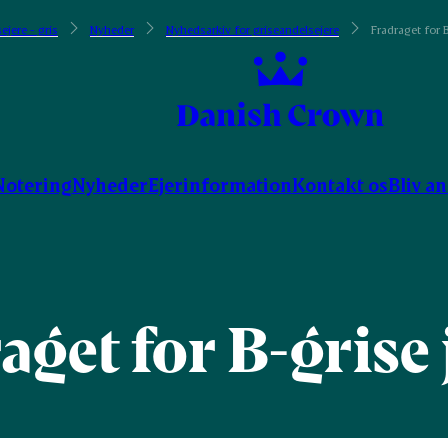
ejere - gris
Nyheder
Nyhedsarkiv for griseandelsejere
Fradraget for B
Notering
Nyheder
Ejerinformation
Kontakt os
Bliv a
aget for B-grise 