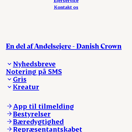
Ejerservice
Kontakt os
En del af Andelsejere - Danish Crown
Nyhedsbreve
Notering på SMS
Madinspiration - nyhedsbrev
Gris
Kreatur
Ejerinformation
Kontakt os
Ejerinformation
Notering
Kontakt os
App til tilmelding
Nyheder
Notering
Bestyrelser
Login
Nyheder
Bæredygtighed
Login
Repræsentantskabet