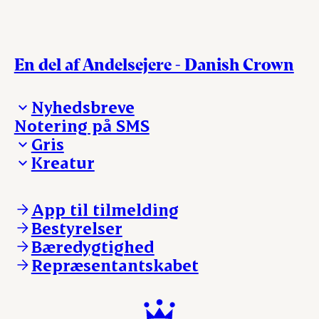
En del af Andelsejere - Danish Crown
Nyhedsbreve
Notering på SMS
Madinspiration - nyhedsbrev
Gris
Kreatur
Ejerinformation
Kontakt os
Ejerinformation
Notering
Kontakt os
App til tilmelding
Nyheder
Notering
Bestyrelser
Login
Nyheder
Bæredygtighed
Login
Repræsentantskabet