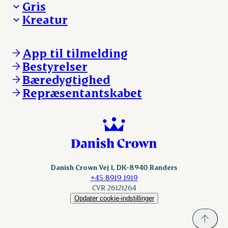
Gris
Kreatur
Ejerinformation
Kontakt os
Ejerinformation
Notering
Kontakt os
App til tilmelding
Nyheder
Notering
Bestyrelser
Login
Nyheder
Bæredygtighed
Login
Repræsentantskabet
Danish Crown Vej 1, DK-8940 Randers
+45 8919 1919
CVR 26121264
Opdater cookie-indstillinger