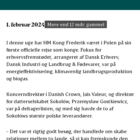
1. februar 2024
Mere end 12 mdr. gammel
I denne uge har HM Kong Frederik været i Polen på sin
første officielle rejse som konge. Fokus for
erhvervsfremstødet, arrangeret af Dansk Erhverv,
Dansk Industri og Landbrug & Fødevarer, var på
energieffektivisering, klimavenlig landbrugsproduktion
og biogas.
Koncerndirektør i Danish Crown, Jais Valeur, og direktør
for datterselskabet Sokołów, Przemysław Gostkiewicz,
var på deltagerlisten, og med sig havde de to af
Sokołóws største polske leverandører.
- Det var et rigtig godt besøg, der handlede om skabe
relationer mellem to lande, så vi kan fremskynde den