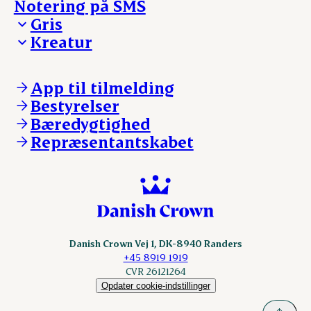
Notering på SMS
Madinspiration - nyhedsbrev
Gris
Kreatur
Ejerinformation
Kontakt os
Ejerinformation
Notering
Kontakt os
App til tilmelding
Nyheder
Notering
Bestyrelser
Login
Nyheder
Bæredygtighed
Login
Repræsentantskabet
Danish Crown Vej 1, DK-8940 Randers
+45 8919 1919
CVR 26121264
Opdater cookie-indstillinger