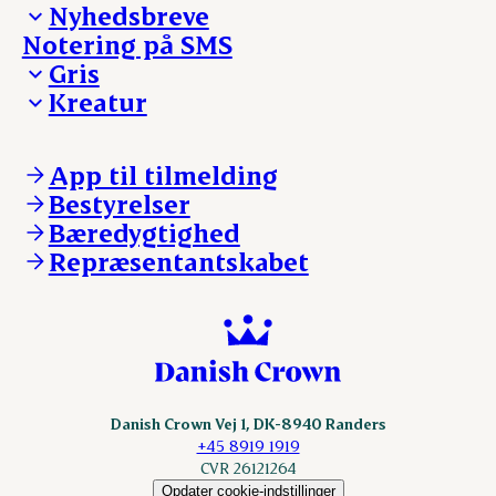
Nyhedsbreve
Notering på SMS
Madinspiration - nyhedsbrev
Gris
Kreatur
Ejerinformation
Kontakt os
Ejerinformation
Notering
Kontakt os
App til tilmelding
Nyheder
Notering
Bestyrelser
Login
Nyheder
Bæredygtighed
Login
Repræsentantskabet
Danish Crown Vej 1, DK-8940 Randers
+45 8919 1919
CVR 26121264
Opdater cookie-indstillinger