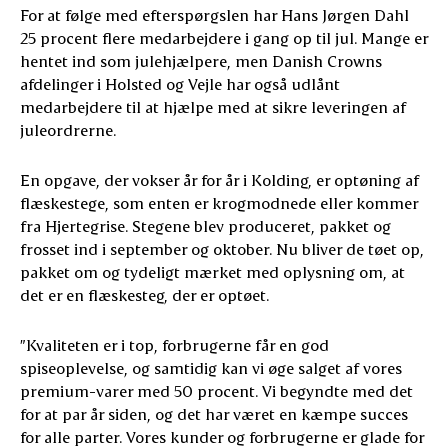
For at følge med efterspørgslen har Hans Jørgen Dahl
25 procent flere medarbejdere i gang op til jul. Mange er
hentet ind som julehjælpere, men Danish Crowns
afdelinger i Holsted og Vejle har også udlånt
medarbejdere til at hjælpe med at sikre leveringen af
juleordrerne.
En opgave, der vokser år for år i Kolding, er optøning af
flæskestege, som enten er krogmodnede eller kommer
fra Hjertegrise. Stegene blev produceret, pakket og
frosset ind i september og oktober. Nu bliver de tøet op,
pakket om og tydeligt mærket med oplysning om, at
det er en flæskesteg, der er optøet.
”Kvaliteten er i top, forbrugerne får en god
spiseoplevelse, og samtidig kan vi øge salget af vores
premium-varer med 50 procent. Vi begyndte med det
for at par år siden, og det har været en kæmpe succes
for alle parter. Vores kunder og forbrugerne er glade for