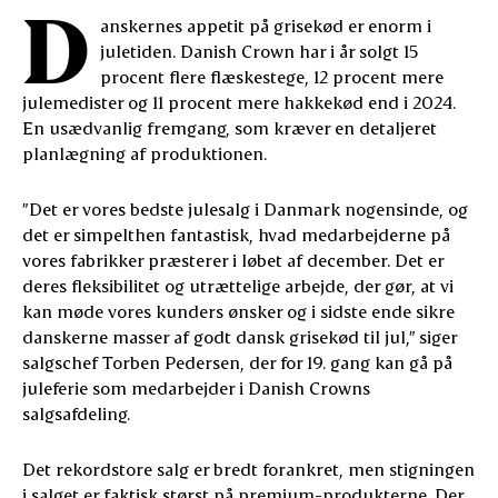
D
anskernes appetit på grisekød er enorm i
juletiden. Danish Crown har i år solgt 15
procent flere flæskestege, 12 procent mere
julemedister og 11 procent mere hakkekød end i 2024.
En usædvanlig fremgang, som kræver en detaljeret
planlægning af produktionen.
”Det er vores bedste julesalg i Danmark nogensinde, og
det er simpelthen fantastisk, hvad medarbejderne på
vores fabrikker præsterer i løbet af december. Det er
deres fleksibilitet og utrættelige arbejde, der gør, at vi
kan møde vores kunders ønsker og i sidste ende sikre
danskerne masser af godt dansk grisekød til jul,” siger
salgschef Torben Pedersen, der for 19. gang kan gå på
juleferie som medarbejder i Danish Crowns
salgsafdeling.
Det rekordstore salg er bredt forankret, men stigningen
i salget er faktisk størst på premium-produkterne. Der