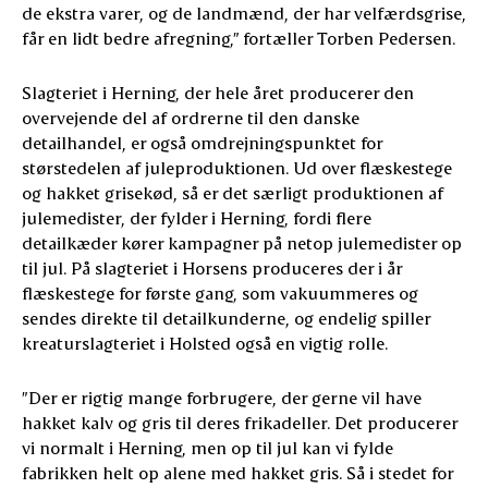
de ekstra varer, og de landmænd, der har velfærdsgrise,
får en lidt bedre afregning,” fortæller Torben Pedersen.
Slagteriet i Herning, der hele året producerer den
overvejende del af ordrerne til den danske
detailhandel, er også omdrejningspunktet for
størstedelen af juleproduktionen. Ud over flæskestege
og hakket grisekød, så er det særligt produktionen af
julemedister, der fylder i Herning, fordi flere
detailkæder kører kampagner på netop julemedister op
til jul. På slagteriet i Horsens produceres der i år
flæskestege for første gang, som vakuummeres og
sendes direkte til detailkunderne, og endelig spiller
kreaturslagteriet i Holsted også en vigtig rolle.
”Der er rigtig mange forbrugere, der gerne vil have
hakket kalv og gris til deres frikadeller. Det producerer
vi normalt i Herning, men op til jul kan vi fylde
fabrikken helt op alene med hakket gris. Så i stedet for