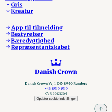
Madinspiration - nyhedsbrev
Gris
Kreatur
Ejerinformation
Kontakt os
Ejerinformation
Notering
Kontakt os
App til tilmelding
Nyheder
Notering
Bestyrelser
Login
Nyheder
Bæredygtighed
Login
Repræsentantskabet
Danish Crown Vej 1, DK-8940 Randers
+45 8919 1919
CVR 26121264
Opdater cookie-indstillinger