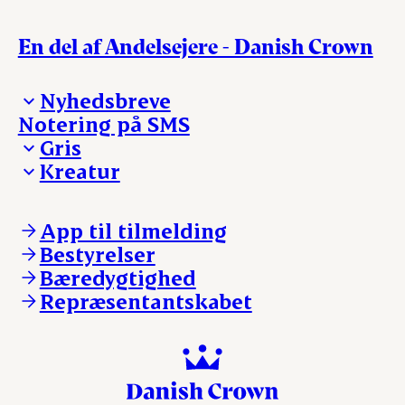
En del af Andelsejere - Danish Crown
Nyhedsbreve
Notering på SMS
Madinspiration - nyhedsbrev
Gris
Kreatur
Ejerinformation
Kontakt os
Ejerinformation
Notering
Kontakt os
App til tilmelding
Nyheder
Notering
Bestyrelser
Login
Nyheder
Bæredygtighed
Login
Repræsentantskabet