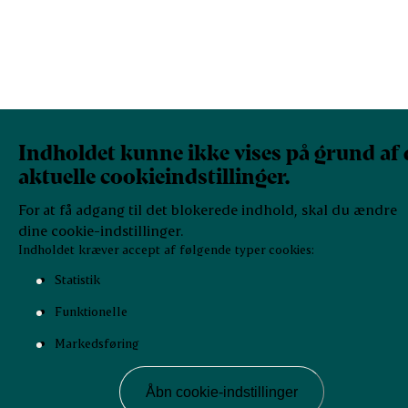
Indholdet kunne ikke vises på grund af 
aktuelle cookieindstillinger.
For at få adgang til det blokerede indhold, skal du ændre
dine cookie-indstillinger.
Indholdet kræver accept af følgende typer cookies:
Statistik
Funktionelle
Markedsføring
Åbn cookie-indstillinger