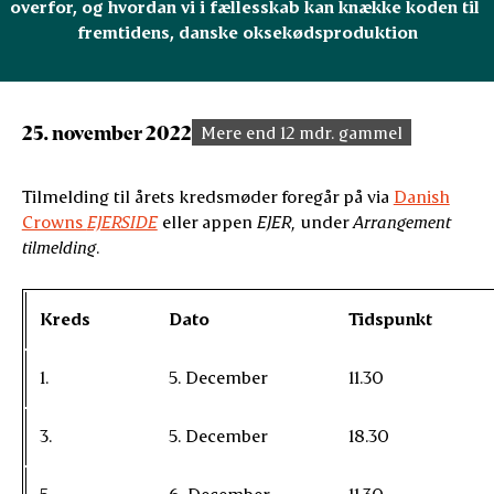
overfor, og hvordan vi i fællesskab kan knække koden til 
fremtidens, danske oksekødsproduktion
25. november 2022
Mere end 12 mdr. gammel
Tilmelding til årets kredsmøder foregår på via
Danish
Crowns
EJERSIDE
eller appen
EJER
, under
Arrangement
tilmelding
.
Kreds
Dato
Tidspunkt
1.
5. December
11.30
3.
5. December
18.30
5.
6. December
11.30