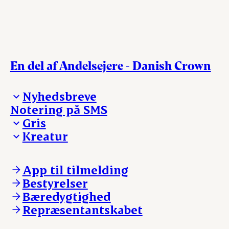
En del af Andelsejere - Danish Crown
Nyhedsbreve
Notering på SMS
Madinspiration - nyhedsbrev
Gris
Kreatur
Ejerinformation
Kontakt os
Ejerinformation
Notering
Kontakt os
App til tilmelding
Nyheder
Notering
Bestyrelser
Login
Nyheder
Bæredygtighed
Login
Repræsentantskabet