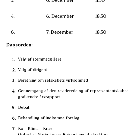
4.
6. December
18.30
6.
7. December
18.30
Dagsorden:
Valg af stemmetællere
Valg af dirigent
Beretning om selskabets virksomhed
Gennemgang af den reviderede og af repræsentantskabet
godkendte årsrapport
Debat
Behandling af indkomne forslag
Ko – Klima – Krise
Oplæg af Marie-Louise Boisen Lendal, direktør i