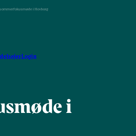
 sommerfokusmøde i Hovborg
ndelsejer
Login
usmøde i