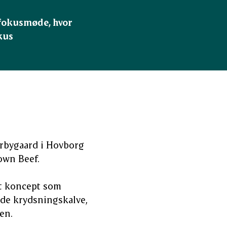
fokusmøde, hvor 
kus
erbygaard i Hovborg
own Beef.
et koncept som
 de krydsningskalve,
en.