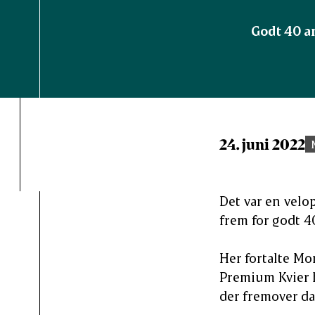
Godt 40 a
24. juni 2022
Det var en velo
frem for godt 4
Her fortalte M
Premium Kvier h
der fremover d