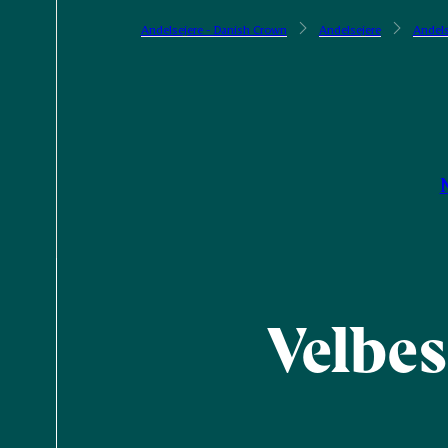
Andelsejere - Danish Crown
Andelsejere
Andels
Velbe