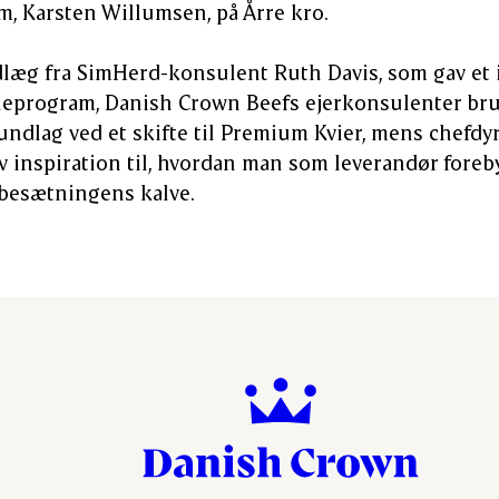
m, Karsten Willumsen, på Årre kro.
dlæg fra SimHerd-konsulent Ruth Davis, som gav et
neprogram, Danish Crown Beefs ejerkonsulenter brug
ndlag ved et skifte til Premium Kvier, mens chefd
v inspiration til, hvordan man som leverandør fore
besætningens kalve.