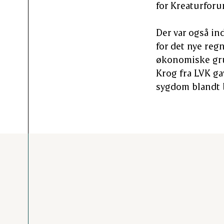
for Kreaturforu
Der var også in
for det nye reg
økonomiske gru
Krog fra LVK ga
sygdom blandt 