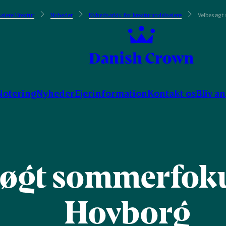
ejere Kreatur
Nyheder
Nyhedsarkiv for kreaturandelsejere
Velbesøgt
Notering
Nyheder
Ejerinformation
Kontakt os
Bliv a
søgt sommerfok
Hovborg