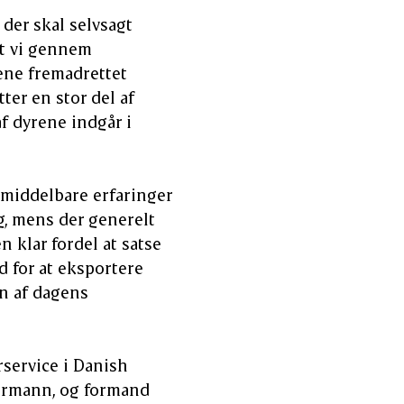
 der skal selvsagt
at vi gennem
ene fremadrettet
ter en stor del af
af dyrene indgår i
umiddelbare erfaringer
g, mens der generelt
 klar fordel at satse
d for at eksportere
en af dagens
service i Danish
termann, og formand