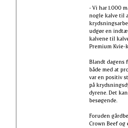
- Vi har 1.000 m
nogle kalve til
krydsningsarbej
udgør en indtæg
kalvene til kalv
Premium Kvie-k
Blandt dagens f
både med at pro
var en positiv 
på krydsningsdy
dyrene. Det kan 
besøgende.
Foruden gårdbes
Crown Beef og e