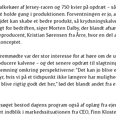
alkekøer af Jersey-racen og 750 kvier på opdræt – så
 at holde gang i produktionen. Forventningen er jo, 
det kan skabe et bedre produkt, så krydsningskalv
t for bedriften, siger Morten Dalby, der blandt afsæt
eproducent, Kristian Sørensen fra Årre, hvor en del 
onceptet.
remmødte var der stor interesse for at høre om de 
ducere kalvene – og det senere opdræt til slagtnin
stemning omkring perspektiverne: ”Det kan jo blive en
r, hvis vi på et tidspunkt ikke længere har mulighe
blive rigtig godt det her,” lød det blandt andet fra 
øget bestod dagens program også af oplæg fra ejer
t indblik i markedssituationen fra CEO, Finn Klos