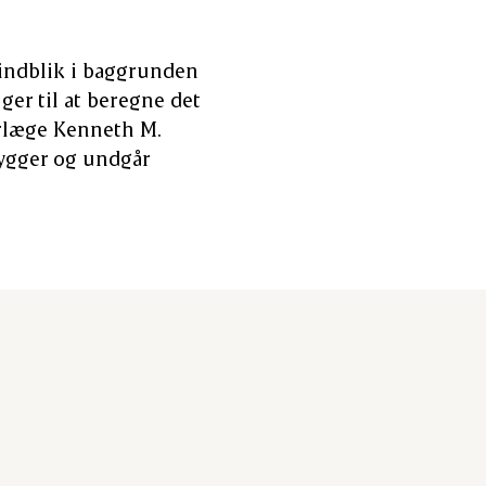
 indblik i baggrunden
er til at beregne det
yrlæge Kenneth M.
bygger og undgår