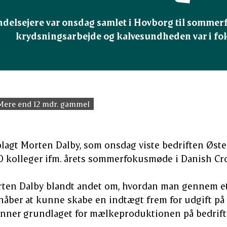
ndelsejere var onsdag samlet i Hovborg til sommer
krydsningsarbejde og kalvesundheden var i fo
Mere end 12 mdr. gammel
plagt Morten Dalby, som onsdag viste bedriften Øst
0 kolleger ifm. årets sommerfokusmøde i Danish Cr
orten Dalby blandt andet om, hvordan man gennem 
åber at kunne skabe en indtægt frem for udgift på
anner grundlaget for mælkeproduktionen på bedrift