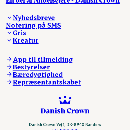
Nyhedsbreve
Notering på SMS
Madinspiration - nyhedsbrev
Gris
Kreatur
Ejerinformation
Kontakt os
Ejerinformation
Notering
Kontakt os
App til tilmelding
Nyheder
Notering
Bestyrelser
Login
Nyheder
Bæredygtighed
Login
Repræsentantskabet
Danish Crown Vej 1, DK-8940 Randers