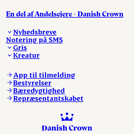
En del af Andelsejere - Danish Crown
Nyhedsbreve
Notering på SMS
Madinspiration - nyhedsbrev
Gris
Kreatur
Ejerinformation
Kontakt os
Ejerinformation
Notering
Kontakt os
App til tilmelding
Nyheder
Notering
Bestyrelser
Login
Nyheder
Bæredygtighed
Login
Repræsentantskabet