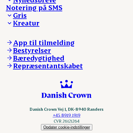
Notering på SMS
Madinspiration - nyhedsbrev
Gris
Kreatur
Ejerinformation
Kontakt os
Ejerinformation
Notering
Kontakt os
App til tilmelding
Nyheder
Notering
Bestyrelser
Login
Nyheder
Bæredygtighed
Login
Repræsentantskabet
Danish Crown Vej 1, DK-8940 Randers
+45 8919 1919
CVR 26121264
Opdater cookie-indstillinger