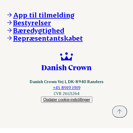
Kontakt os
Ejerinformation
Notering
Kontakt os
App til tilmelding
Nyheder
Notering
Bestyrelser
Login
Nyheder
Bæredygtighed
Login
Repræsentantskabet
Danish Crown Vej 1, DK-8940 Randers
+45 8919 1919
CVR 26121264
Opdater cookie-indstillinger