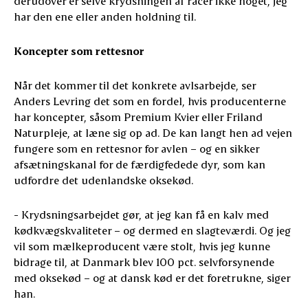
derudover er selve krydsningen af racer ikke noget, jeg
har den ene eller anden holdning til.
Koncepter som rettesnor
Når det kommer til det konkrete avlsarbejde, ser
Anders Levring det som en fordel, hvis producenterne
har koncepter, såsom Premium Kvier eller Friland
Naturpleje, at læne sig op ad. De kan langt hen ad vejen
fungere som en rettesnor for avlen – og en sikker
afsætningskanal for de færdigfedede dyr, som kan
udfordre det udenlandske oksekød.
- Krydsningsarbejdet gør, at jeg kan få en kalv med
kødkvægskvaliteter – og dermed en slagteværdi. Og jeg
vil som mælkeproducent være stolt, hvis jeg kunne
bidrage til, at Danmark blev 100 pct. selvforsynende
med oksekød – og at dansk kød er det foretrukne, siger
han.