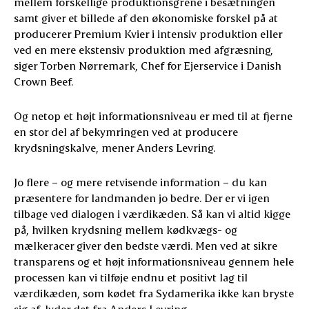
mellem forskellige produktionsgrene i besætningen
samt giver et billede af den økonomiske forskel på at
producerer Premium Kvier i intensiv produktion eller
ved en mere ekstensiv produktion med afgræsning,
siger Torben Nørremark, Chef for Ejerservice i Danish
Crown Beef.
Og netop et højt informationsniveau er med til at fjerne
en stor del af bekymringen ved at producere
krydsningskalve, mener Anders Levring.
Jo flere – og mere retvisende information – du kan
præsentere for landmanden jo bedre. Der er vi igen
tilbage ved dialogen i værdikæden. Så kan vi altid kigge
på, hvilken krydsning mellem kødkvægs- og
mælkeracer giver den bedste værdi. Men ved at sikre
transparens og et højt informationsniveau gennem hele
processen kan vi tilføje endnu et positivt lag til
værdikæden, som kødet fra Sydamerika ikke kan bryste
sig af, lyder det fra Anders Levring.