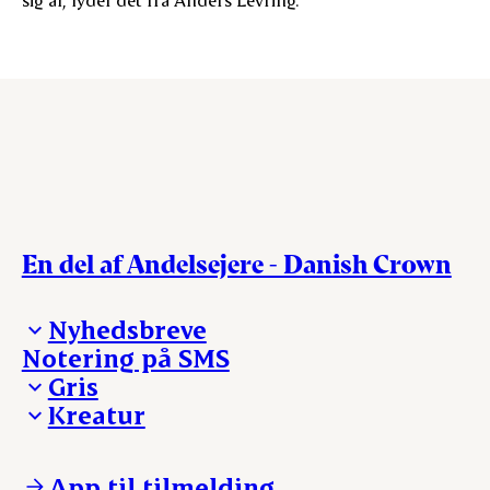
En del af Andelsejere - Danish Crown
Nyhedsbreve
Notering på SMS
Madinspiration - nyhedsbrev
Gris
Kreatur
Ejerinformation
Kontakt os
Ejerinformation
Notering
Kontakt os
App til tilmelding