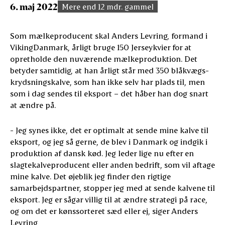
6. maj 2022
Mere end 12 mdr. gammel
Som mælkeproducent skal Anders Levring, formand i
VikingDanmark, årligt bruge 150 Jerseykvier for at
opretholde den nuværende mælkeproduktion. Det
betyder samtidig, at han årligt står med 350 blåkvægs-
krydsningskalve, som han ikke selv har plads til, men
som i dag sendes til eksport – det håber han dog snart
at ændre på.
- Jeg synes ikke, det er optimalt at sende mine kalve til
eksport, og jeg så gerne, de blev i Danmark og indgik i
produktion af dansk kød. Jeg leder lige nu efter en
slagtekalveproducent eller anden bedrift, som vil aftage
mine kalve. Det øjeblik jeg finder den rigtige
samarbejdspartner, stopper jeg med at sende kalvene til
eksport. Jeg er sågar villig til at ændre strategi på race,
og om det er kønssorteret sæd eller ej, siger Anders
Levring