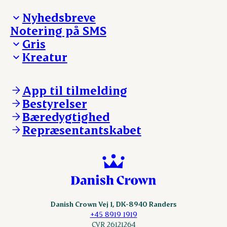
Nyhedsbreve
Notering på SMS
Madinspiration - nyhedsbrev
Gris
Kreatur
Ejerinformation
Kontakt os
Ejerinformation
Notering
Kontakt os
App til tilmelding
Nyheder
Notering
Bestyrelser
Login
Nyheder
Bæredygtighed
Login
Repræsentantskabet
Danish Crown Vej 1, DK-8940 Randers
+45 8919 1919
CVR 26121264