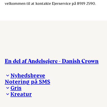
velkommen til at kontakte Ejerservice på 8919 2590.
En del af Andelsejere - Danish Crown
Nyhedsbreve
Notering på SMS
Madinspiration - nyhedsbrev
Gris
Kreatur
Ejerinformation
Kontakt os
Ejerinformation
Notering