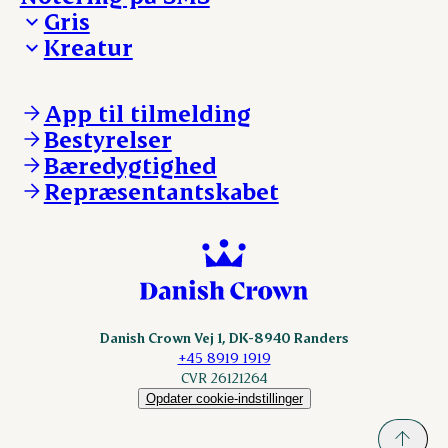
Madinspiration - nyhedsbrev
Gris
Kreatur
Ejerinformation
Kontakt os
Ejerinformation
Notering
Kontakt os
App til tilmelding
Nyheder
Notering
Bestyrelser
Login
Nyheder
Bæredygtighed
Login
Repræsentantskabet
Danish Crown Vej 1, DK-8940 Randers
+45 8919 1919
CVR 26121264
Opdater cookie-indstillinger