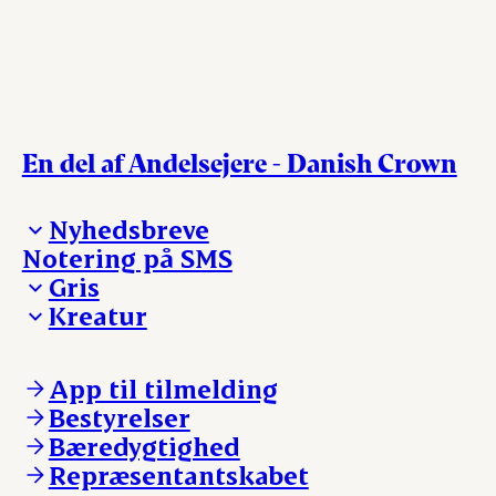
En del af Andelsejere - Danish Crown
Nyhedsbreve
Notering på SMS
Madinspiration - nyhedsbrev
Gris
Kreatur
Ejerinformation
Kontakt os
Ejerinformation
Notering
Kontakt os
App til tilmelding
Nyheder
Notering
Bestyrelser
Login
Nyheder
Bæredygtighed
Login
Repræsentantskabet