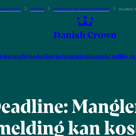
ejere Kreatur
Nyheder
Nyhedsarkiv for kreaturandelsejere
Deadline: 
Notering
Nyheder
Ejerinformation
Kontakt os
Bliv a
eadline: Mangl
melding kan kos