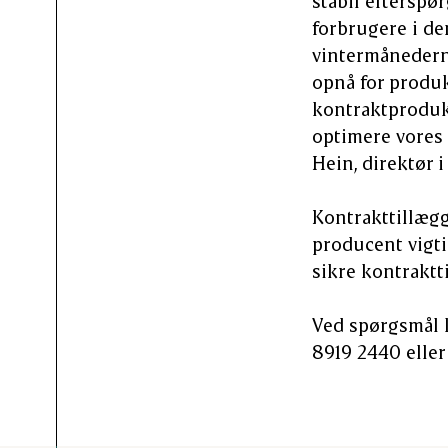
stabil efterspø
forbrugere i den
vintermånederne
opnå for produ
kontraktprodukt
optimere vores 
Hein, direktør i
Kontrakttillægge
producent vigtig
sikre kontraktt
Ved spørgsmål k
8919 2440 eller