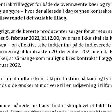
ontrakttillægget for både de ovennævnte køer og ty
 ungtyre – hvor der allerede i dag tegnes kontrakter
lsvarende i det variable tillæg
.
gtigt, at de berørte producenter sørger for at return
est
5. februar 2022, kl. 12.00
, hvis man ikke skal risik
æg – og effektivt tabe indtjening på de indleverede d
turnering af kontrakten 20. december 2021, men da 
er, at så mange som muligt sikres kontrakttillægge
bruar 2022.
r nu at indføre kontraktproduktion på køer og tyre
ands side ønsker at motivere til en udjævning i tilf
sommermånederne, har vi historisk oplevet et fald i t