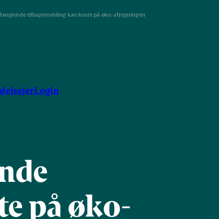
Manglende tilbagemelding kan koste på øko-afregningen
ndelsejer
Login
ende
te på øko-