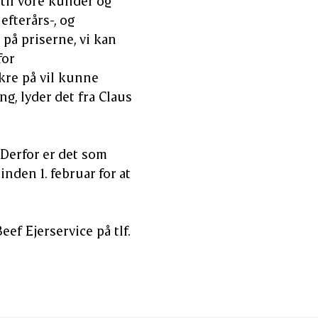
til vore kunder og
efterårs-, og
på priserne, vi kan
for
kre på vil kunne
g, lyder det fra Claus
 Derfor er det som
inden 1. februar for at
f Ejerservice på tlf.