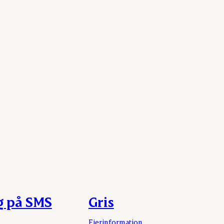
g på SMS
Gris
Ejerinformation