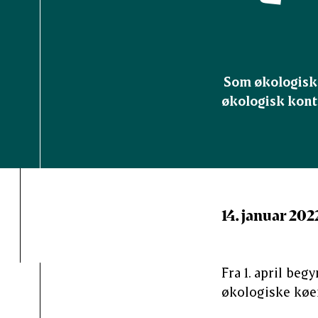
Som økologisk 
økologisk kontr
14. januar 202
Fra 1. april beg
økologiske køer