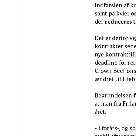
Indførslen af k
samt på kvier og
der
reduceres ti
Det er derfor vi
kontrakter sen
nye kontrakttill
deadline for re
Crown Beef ønsk
ændret til 1. fe
Begrundelsen fo
at man fra Fril
året.
- I forårs-, og 