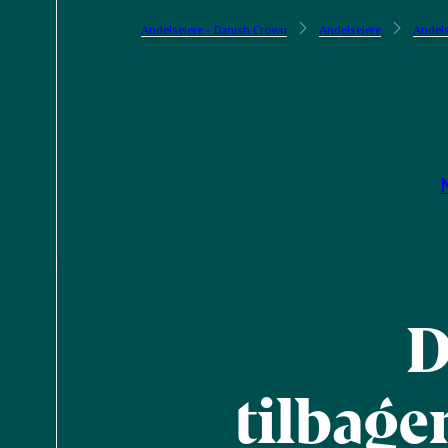
Andelsejere - Danish Crown
Andelsejere
Andels
D
tilbage