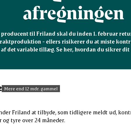
afregningen
producent til Friland skal du inden 1. februar ret
aktproduktion - ellers risikerer du at miste kontra
af det variable tillæg. Se her, hvordan du sikrer dit 
2
Mere end 12 mdr. gammel
ynder Friland at tilbyde, som tidligere meldt ud, ko
 og tyre over 24 måneder.