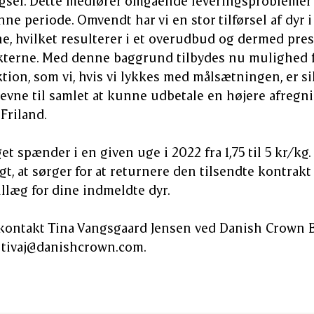
rgsel. Dette medfører omgående leveringsproblemer 
ne periode. Omvendt har vi en stor tilførsel af dyr i 
, hvilket resulterer i et overudbud og dermed pres 
kterne. Med denne baggrund tilbydes nu mulighed 
ion, som vi, hvis vi lykkes med målsætningen, er si
evne til samlet at kunne udbetale en højere afregnin
 Friland.
t spænder i en given uge i 2022 fra 1,75 til 5 kr/kg.
t, at sørger for at returnere den tilsendte kontrakt 
illæg for dine indmeldte dyr.
ontakt Tina Vangsgaard Jensen ved Danish Crown Bee
 tivaj@danishcrown.com.