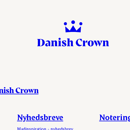
anish Crown
Nyhedsbreve
Noterin
Madinspiration - nyhedsbrev