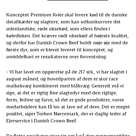
Konceptet Premium Kvier skal levere kød til de danske
detailkæder og slagtere, som kan udkonkurrere det
udenlandske, røde oksekød, som ellers findes i
køledisken. Det kræver rødt oksekød af højeste kvalitet,
og derfor har Danish Crown Beef holdt nøje øje med de
første dyr, som er blevet leveret til konceptet, og
umiddelbart er resultaterne over forventning.
- Vi har lavet en opgørelse på de 217 stk., vi har slagtet i
august måned, og hovedparten af dem er stor race
malkekvæg kombineret med blåkvæg. Generelt må vi
sige, at det er rigtig fine slagtedyr med den rigtige,
form, fedme og farve, så det er gode produkter, vores
medarbejdere kan få lov at lave ud af dem. Det er meget
positivt, siger Torben Nørremark, der er daglig leder af
Ejerservice i Danish Crown Beef.
De flotte resultater viser sig også på den gennemsnitlige