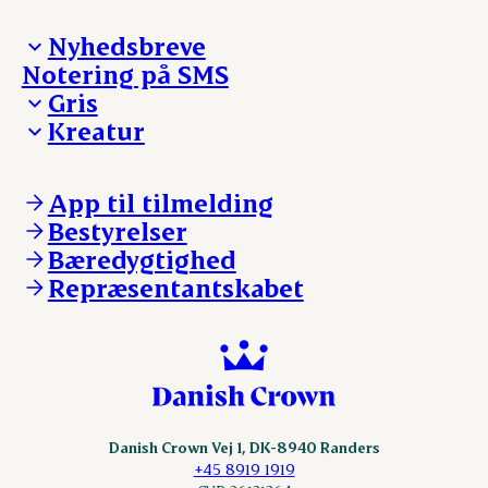
Nyhedsbreve
Notering på SMS
Madinspiration - nyhedsbrev
Gris
Kreatur
Ejerinformation
Kontakt os
Ejerinformation
Notering
Kontakt os
App til tilmelding
Nyheder
Notering
Bestyrelser
Login
Nyheder
Bæredygtighed
Login
Repræsentantskabet
Danish Crown Vej 1, DK-8940 Randers
+45 8919 1919