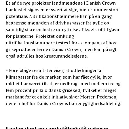
Et af de nye projekter landmændene i Danish Crown
har kastet sig over, er svært at sige, men rummer stort
potentiale. Nitrifikationshæmmere kan på én gang
begrænse mængden af drivhusgasser fra gylle og
samtidig sikre en bedre udnyttelse af kvælstof til gavn
for planterne. Projektet omkring
nitrifikationshæmmere testes i første omgang af hos
griseproducenterne i Danish Crown, men kan på sigt
også udrulles hos kreaturandelsejerne.
- Foreløbige resultater viser, at udledningen af
klimagasser fra de marker, som har fået gylle, hvor
midlet har været tilsat, er nedbragt med mellem tre og
fem procent pr. kilo dansk grisekød, hvilket er meget
markant for et enkelt initiativ, siger Morten Pedersen,
der er chef for Danish Crowns bæredygtighedsafdeling.
Læder, der kan vende tilbage til naturen