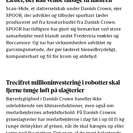
Scan-Hide, et datterselskab under Danish Crown, ejer
SPOOR, der udvikler og tilbyder sporbart læder
produceret ud fra kreaturhuder fra Danish Crown.
SPOOR har tidligere har gjort sig bemærket ved store
samarbejder med blandt andet Fredericia møbler og
Roccamore. Og nu har virksomheden udviklet ny
garvningsmetode, der gør læderet bionedbrydeligt,
komposterbart og fri for krom og aldehyd.
Trecifret millioninvestering i robotter skal
fjerne tunge løft på slagterier
Bæredygtighed i Danish Crown handler ikke
udelukkende om klimareduktioner, men også om
medarbejdernes arbejdsforhold. På Danish Crowns
griseslagterier har medarbejderne i dag fat i op til 15 kg
tunge delstykker af grisen, når de skal hænges op eller
tages ned fra stativer. Det er en af de mest belastende