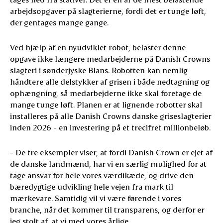
arbejdsopgaver på slagterierne, fordi det er tunge løft,
der gentages mange gange.
Ved hjælp af en nyudviklet robot, belaster denne
opgave ikke længere medarbejderne på Danish Crowns
slagteri i sønderjyske Blans. Robotten kan nemlig
håndtere alle delstykker af grisen i både nedtagning og
ophængning, så medarbejderne ikke skal foretage de
mange tunge løft. Planen er at lignende robotter skal
installeres på alle Danish Crowns danske griseslagterier
inden 2026 - en investering på et trecifret millionbeløb.
- De tre eksempler viser, at fordi Danish Crown er ejet af
de danske landmænd, har vi en særlig mulighed for at
tage ansvar for hele vores værdikæde, og drive den
bæredygtige udvikling hele vejen fra mark til
mærkevare. Samtidig vil vi være førende i vores
branche, når det kommer til transparens, og derfor er
jeg stolt af, at vi med vores årlige