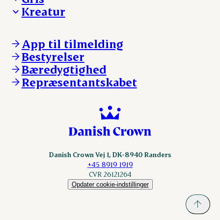
Kreatur
Ejerinformation
Kontakt os
Ejerinformation
Notering
Kontakt os
App til tilmelding
Nyheder
Notering
Bestyrelser
Login
Nyheder
Bæredygtighed
Login
Repræsentantskabet
Danish Crown Vej 1, DK-8940 Randers
+45 8919 1919
CVR 26121264
Opdater cookie-indstillinger