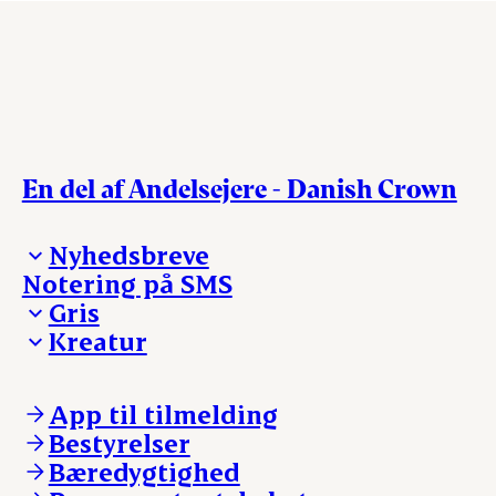
En del af Andelsejere - Danish Crown
Nyhedsbreve
Notering på SMS
Madinspiration - nyhedsbrev
Gris
Kreatur
Ejerinformation
Kontakt os
Ejerinformation
Notering
Kontakt os
App til tilmelding
Nyheder
Notering
Bestyrelser
Login
Nyheder
Bæredygtighed
Login