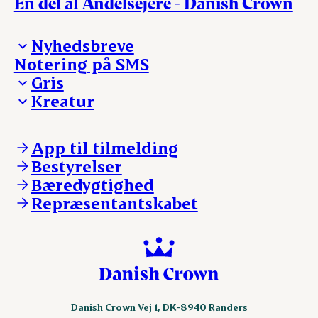
En del af Andelsejere - Danish Crown
Nyhedsbreve
Notering på SMS
Madinspiration - nyhedsbrev
Gris
Kreatur
Ejerinformation
Kontakt os
Ejerinformation
Notering
Kontakt os
App til tilmelding
Nyheder
Notering
Bestyrelser
Login
Nyheder
Bæredygtighed
Login
Repræsentantskabet
Danish Crown Vej 1, DK-8940 Randers