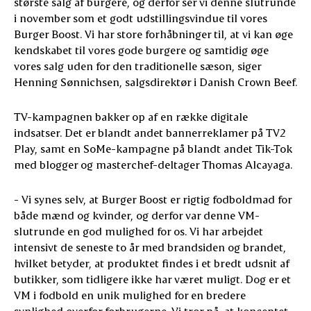
største salg af burgere, og derfor ser vi denne slutrunde
i november som et godt udstillingsvindue til vores
Burger Boost. Vi har store forhåbninger til, at vi kan øge
kendskabet til vores gode burgere og samtidig øge
vores salg uden for den traditionelle sæson, siger
Henning Sønnichsen, salgsdirektør i Danish Crown Beef.
TV-kampagnen bakker op af en række digitale
indsatser. Det er blandt andet bannerreklamer på TV2
Play, samt en SoMe-kampagne på blandt andet Tik-Tok
med blogger og masterchef-deltager Thomas Alcayaga.
- Vi synes selv, at Burger Boost er rigtig fodboldmad for
både mænd og kvinder, og derfor var denne VM-
slutrunde en god mulighed for os. Vi har arbejdet
intensivt de seneste to år med brandsiden og brandet,
hvilket betyder, at produktet findes i et bredt udsnit af
butikker, som tidligere ikke har været muligt. Dog er et
VM i fodbold en unik mulighed for en bredere
synlighed overfor forbrugerne. Vi tror på, at konceptet