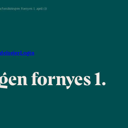
orsikringen fornyes 1. april (1)
ndelsejer
Login
en fornyes 1.