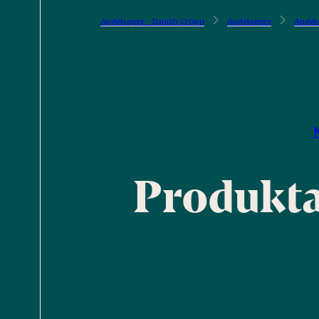
Andelsejere - Danish Crown
Andelsejere
Andels
Produkta