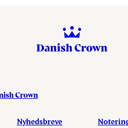
anish Crown
Nyhedsbreve
Noterin