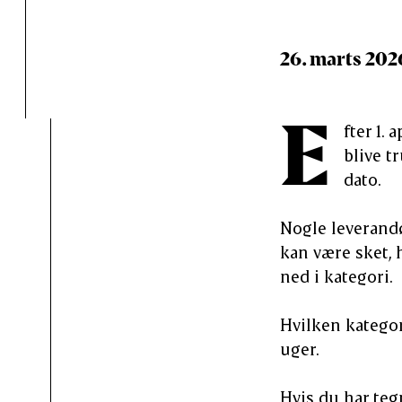
26. marts 202
E
fter 1.
blive t
dato.
Nogle leverandø
kan være sket, 
ned i kategori.
Hvilken kategor
uger.
Hvis du har teg