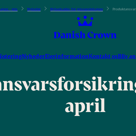
ejere - gris
Nyheder
Nyhedsarkiv for griseandelsejere
Produktansvarsf
Notering
Nyheder
Ejerinformation
Kontakt os
Bliv a
nsvarsforsikring
april