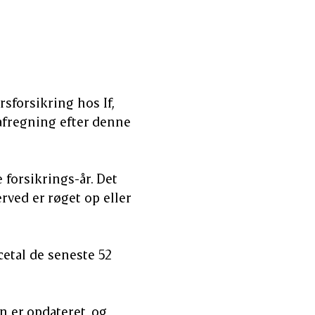
rsforsikring hos If,
afregning efter denne
forsikrings-år. Det
rved er røget op eller
cetal de seneste 52
n er opdateret, og