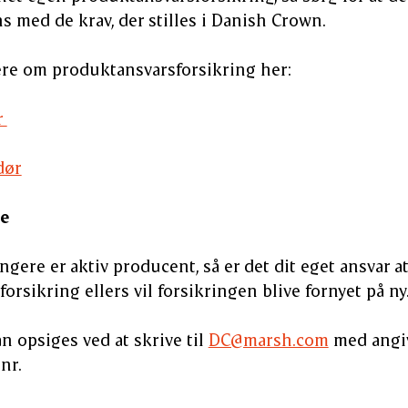
 med de krav, der stilles i Danish Crown.
re om produktansvarsforsikring her:
r
dør
e
ngere er aktiv producent, så er det dit eget ansvar a
rsikring ellers vil forsikringen blive fornyet på ny
n opsiges ved at skrive til
DC@marsh.com
med angiv
 nr.