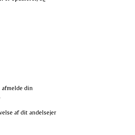
t afmelde din
.
else af dit andelsejer