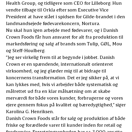
Health Group, og tidligere som CEO for Lilleborg. Hun
vendte tilbage til Orkla efter som Executive Vice
President at have stået i spidsen for Gilde-brandet i den
landmandsejede fødevarekoncern, Nortura.
Nu skal hun igen arbejde med fødevarer, og i Danish
Crown Foods får hun ansvaret for alt fra produktion til
markedsføring og salg af brands som Tulip, GØL, Mou
og Steff-Houlberg.
”Jeg ser virkelig frem til at begynde i jobbet. Danish
Crown er en spændende, internationalt orienteret
virksomhed, og jeg glæder mig til at bidrage til
koncernens transformation. Det er jeg sikker på, at vi
kan lykkes med, hvis vi arbejder både systematisk og
målrettet ud fra en klar målsætning om at skabe
merværdi for både vores kunder, forbrugerne og vores
ejere gennem fokus på kvalitet og bæredygtighed,” siger
Karolina G. Henriksen.
Danish Crown Foods står for salg og produktion af både
friske og forædlede varer til kunder inden for retail og
foodservice. Forretningsenheden har ca. 3.000 ansatte