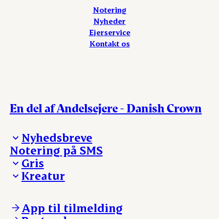
Notering
Nyheder
Ejerservice
Kontakt os
En del af Andelsejere - Danish Crown
Nyhedsbreve
Notering på SMS
Madinspiration - nyhedsbrev
Gris
Kreatur
Ejerinformation
Kontakt os
Ejerinformation
Notering
Kontakt os
App til tilmelding
Nyheder
Notering