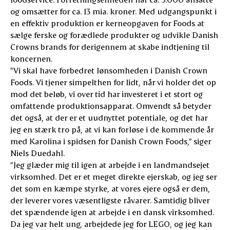
og omsætter for ca. 13 mia. kroner. Med udgangspunkt i
en effektiv produktion er kerneopgaven for Foods at
sælge ferske og forædlede produkter og udvikle Danish
Crowns brands for derigennem at skabe indtjening til
koncernen.
”Vi skal have forbedret lønsomheden i Danish Crown
Foods. Vi tjener simpelthen for lidt, når vi holder det op
mod det beløb, vi over tid har investeret i et stort og
omfattende produktionsapparat. Omvendt så betyder
det også, at der er et uudnyttet potentiale, og det har
jeg en stærk tro på, at vi kan forløse i de kommende år
med Karolina i spidsen for Danish Crown Foods,” siger
Niels Duedahl.
”Jeg glæder mig til igen at arbejde i en landmandsejet
virksomhed. Det er et meget direkte ejerskab, og jeg ser
det som en kæmpe styrke, at vores ejere også er dem,
der leverer vores væsentligste råvarer. Samtidig bliver
det spændende igen at arbejde i en dansk virksomhed.
Da jeg var helt ung, arbejdede jeg for LEGO, og jeg kan