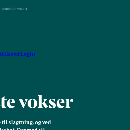
venteliste vokser
ndelsejer
Login
te vokser
il slagtning, og ved 
kabet. Dermed vil 