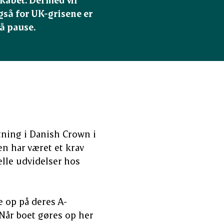
så for UK-grisene er 
på pause.
agtning i Danish Crown i
en har været et krav
lle udvidelser hos
e op på deres A-
 Når boet gøres op her