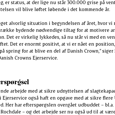
, er status, at der lige nu står 300.000 grise på vent
telsen vil blive løftet løbende i det kommende år.
get alvorlig situation i begyndelsen af året, hvor vi
 række bydende nødvendige tiltag for at motivere an
n. Det er virkelig lykkedes, så nu står vi med en ve
ftet. Det er enormt positivt, at vi er nået en positio
å spring for at blive en del af Danish Crown,” siger
 Danish Crowns Ejerservice.
erspørgsel
nde arbejde med at sikre udnyttelsen af slagtekapa
 Ejerservice også haft en opgave med at sikre flere 
. Her har efterspørgslen overgået udbuddet – bl.a. i
Rochdale – og det arbejde ser nu også ud til at være