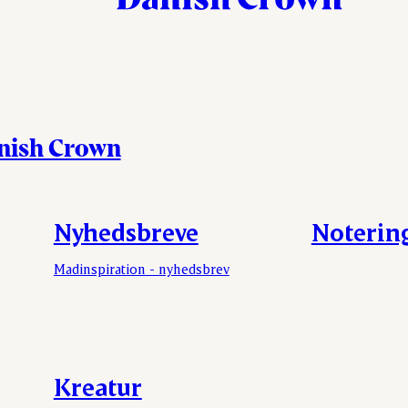
anish Crown
Nyhedsbreve
Noterin
Madinspiration - nyhedsbrev
Kreatur