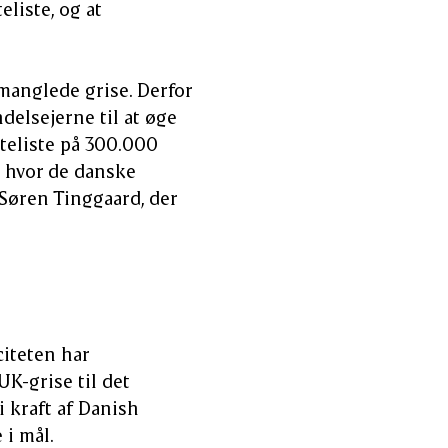
eliste, og at
 manglede grise. Derfor
delsejerne til at øge
nteliste på 300.000
n, hvor de danske
 Søren Tinggaard, der
citeten har
UK-grise til det
 kraft af Danish
 i mål.