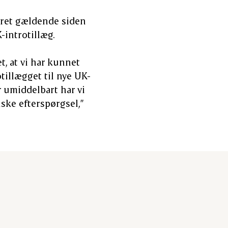
været gældende siden
-introtillæg.
, at vi har kunnet
tillægget til nye UK-
r umiddelbart har vi
lske efterspørgsel,”