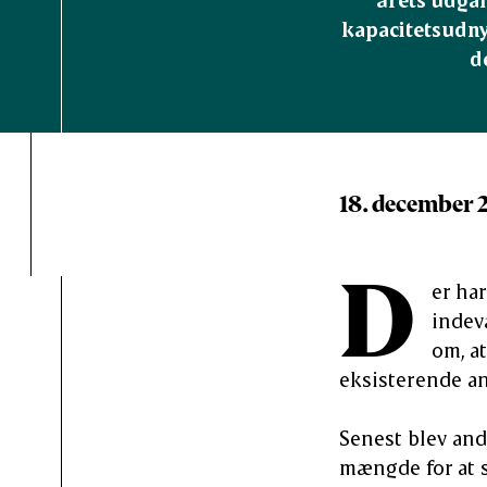
kapacitetsudnyt
d
18. december 
D
er har
indev
om, a
eksisterende an
Senest blev and
mængde for at s