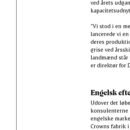
ved årets udgang
kapacitetsudnyt
”Vi stod i en me
lancerede vi en
deres produktio
grise ved årsski
landmænd står p
er direktør for
Engelsk eft
Udover det løbe
konsulenterne i
engelske marked
Crowns fabrik i 