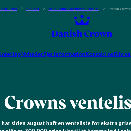
ejere - gris
Nyheder
Nyhedsarkiv for griseandelsejere
Danish Crowns 
Notering
Nyheder
Ejerinformation
Kontakt os
Bliv a
 Crowns ventelis
ar siden august haft en venteliste for ekstra grise t
g står ca. 300.000 grise klar til at komme ind i sels