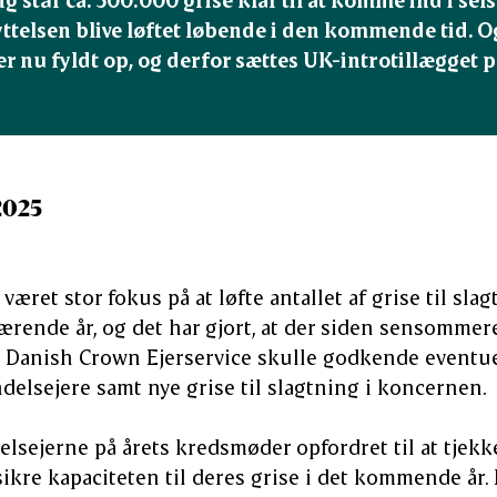
telsen blive løftet løbende i den kommende tid. Og
er nu fyldt op, og derfor sættes UK-introtillægget 
2025
 været stor fokus på at løfte antallet af grise til sl
ærende år, og det har gjort, at der siden sensommer
t Danish Crown Ejerservice skulle godkende eventue
delsejere samt nye grise til slagtning i koncernen.
elsejerne på årets kredsmøder opfordret til at tjekk
ikre kapaciteten til deres grise i det kommende år.