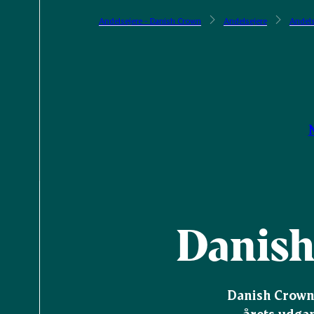
Andelsejere - Danish Crown
Andelsejere
Andels
Danish
Danish Crown h
årets udgan