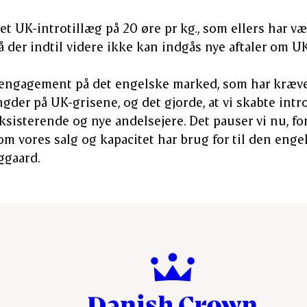
et UK-introtillæg på 20 øre pr kg., som ellers har 
å der indtil videre ikke kan indgås nye aftaler om UK
t engagement på det engelske marked, som har krævet
gder på UK-grisene, og det gjorde, at vi skabte intro
eksisterende og nye andelsejere. Det pauser vi nu, fo
om vores salg og kapacitet har brug for til den enge
ggaard.